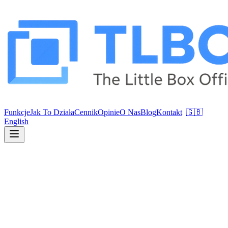
Funkcje
Jak To Działa
Cennik
Opinie
O Nas
Blog
Kontakt
🇬🇧
English