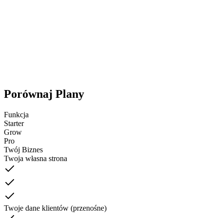
600 SMS/miesiąc
Zaawansowana analityka
Własna domena
Priorytetowe wsparcie 24/7
Rozpocznij
Porównaj Plany
Funkcja
Starter
Grow
Pro
Twój Biznes
Twoja własna strona
Twoje dane klientów (przenośne)