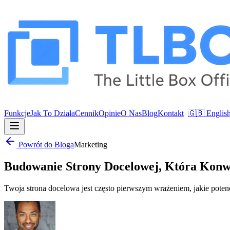
Funkcje
Jak To Działa
Cennik
Opinie
O Nas
Blog
Kontakt
🇬🇧 Englis
Powrót do Bloga
Marketing
Budowanie Strony Docelowej, Która Konw
Twoja strona docelowa jest często pierwszym wrażeniem, jakie potencj