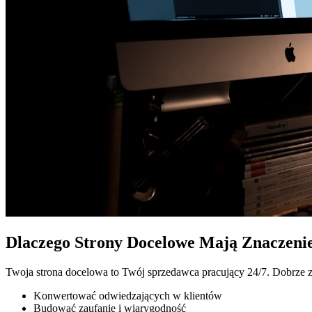
Dlaczego Strony Docelowe Mają Znaczeni
Twoja strona docelowa to Twój sprzedawca pracujący 24/7. Dobrze 
Konwertować odwiedzających w klientów
Budować zaufanie i wiarygodność