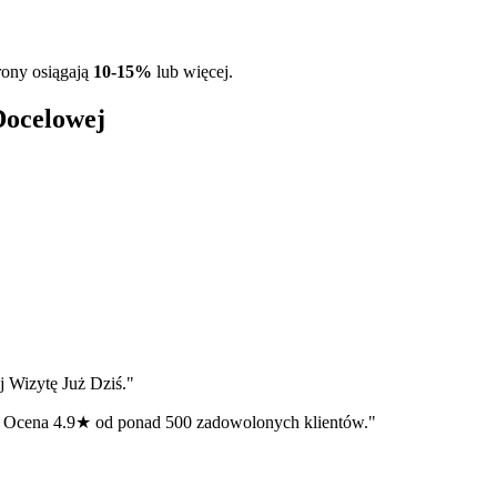
trony osiągają
10-15%
lub więcej.
Docelowej
 Wizytę Już Dziś."
. Ocena 4.9★ od ponad 500 zadowolonych klientów."