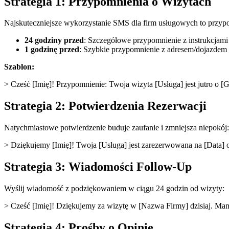
Strategia 1: Przypomnienia o Wizytach
Najskuteczniejsze wykorzystanie SMS dla firm usługowych to przypo
24 godziny przed
: Szczegółowe przypomnienie z instrukcja
1 godzinę przed
: Szybkie przypomnienie z adresem/dojazdem
Szablon:
> Cześć [Imię]! Przypomnienie: Twoja wizyta [Usługa] jest jutro o
Strategia 2: Potwierdzenia Rezerwacji
Natychmiastowe potwierdzenie buduje zaufanie i zmniejsza niepokój:
> Dziękujemy [Imię]! Twoja [Usługa] jest zarezerwowana na [Data] 
Strategia 3: Wiadomości Follow-Up
Wyślij wiadomość z podziękowaniem w ciągu 24 godzin od wizyty:
> Cześć [Imię]! Dziękujemy za wizytę w [Nazwa Firmy] dzisiaj. Mamy
Strategia 4: Prośby o Opinie