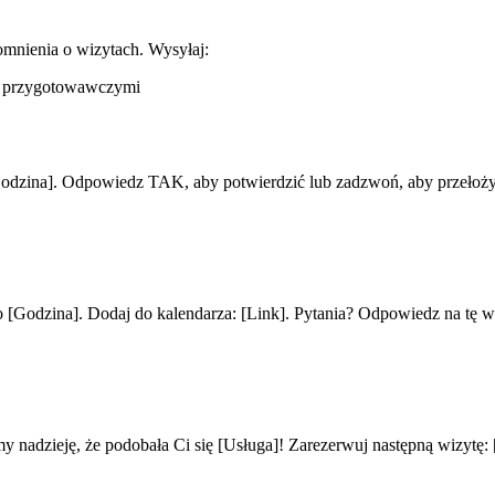
mnienia o wizytach. Wysyłaj:
mi przygotowawczymi
 [Godzina]. Odpowiedz TAK, aby potwierdzić lub zadzwoń, aby przełoż
o [Godzina]. Dodaj do kalendarza: [Link]. Pytania? Odpowiedz na tę 
 nadzieję, że podobała Ci się [Usługa]! Zarezerwuj następną wizytę: 