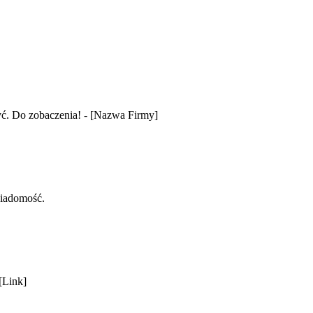
yć. Do zobaczenia! - [Nazwa Firmy]
wiadomość.
[Link]