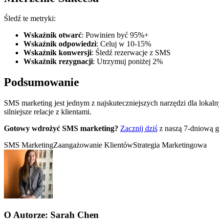
Śledź te metryki:
Wskaźnik otwarć
: Powinien być 95%+
Wskaźnik odpowiedzi
: Celuj w 10-15%
Wskaźnik konwersji
: Śledź rezerwacje z SMS
Wskaźnik rezygnacji
: Utrzymuj poniżej 2%
Podsumowanie
SMS marketing jest jednym z najskuteczniejszych narzędzi dla lokal
silniejsze relacje z klientami.
Gotowy wdrożyć SMS marketing?
Zacznij dziś
z naszą 7-dniową g
SMS Marketing
Zaangażowanie Klientów
Strategia Marketingowa
O Autorze:
Sarah Chen