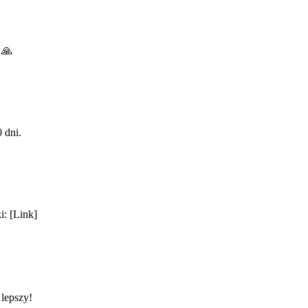
 🙏
 dni.
i: [Link]
lepszy!