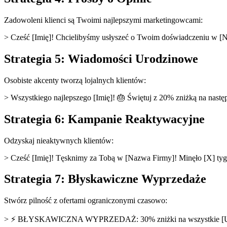
Zadowoleni klienci są Twoimi najlepszymi marketingowcami:
> Cześć [Imię]! Chcielibyśmy usłyszeć o Twoim doświadczeniu w [Na
Strategia 5: Wiadomości Urodzinowe
Osobiste akcenty tworzą lojalnych klientów:
> Wszystkiego najlepszego [Imię]! 🎂 Świętuj z 20% zniżką na nas
Strategia 6: Kampanie Reaktywacyjne
Odzyskaj nieaktywnych klientów:
> Cześć [Imię]! Tęsknimy za Tobą w [Nazwa Firmy]! Minęło [X] tygod
Strategia 7: Błyskawiczne Wyprzedaże
Stwórz pilność z ofertami ograniczonymi czasowo:
> ⚡ BŁYSKAWICZNA WYPRZEDAŻ: 30% zniżki na wszystkie [Usługi