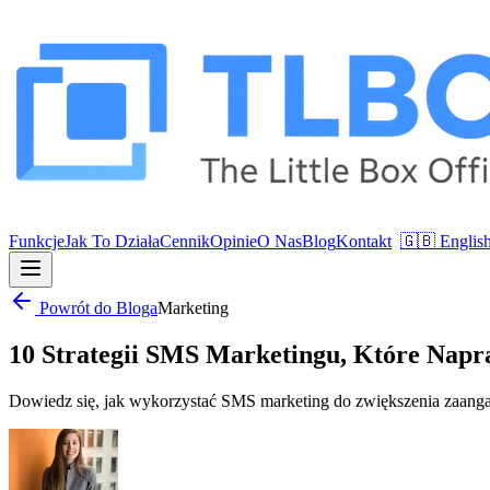
Funkcje
Jak To Działa
Cennik
Opinie
O Nas
Blog
Kontakt
🇬🇧 Englis
Powrót do Bloga
Marketing
10 Strategii SMS Marketingu, Które Napr
Dowiedz się, jak wykorzystać SMS marketing do zwiększenia zaangaż